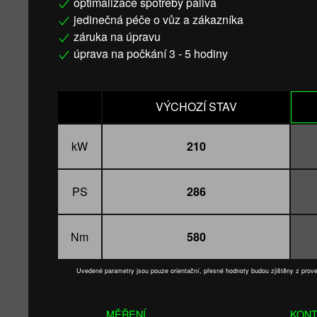
optimalizace spotřeby paliva
jedinečná péče o vůz a zákazníka
záruka na úpravu
úprava na počkání 3 - 5 hodiny
VÝCHOZÍ STAV
kW
210
PS
286
Nm
580
Uvedené parametry jsou pouze orientační, přesné hodnoty budou zjištěny z pro
MĚŘENÍ
KONT