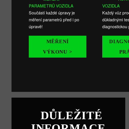
PARAMETRŮ VOZIDLA
VOZIDLA
Součástí každé úpravy je
Každý vůz pro
měření parametrů před i po
důkladnými tes
úpravě!
diagnostickou 
MĚŘENÍ
DIAGN
VÝKONU >
PR
DŮLEŽITÉ
INFORMACE