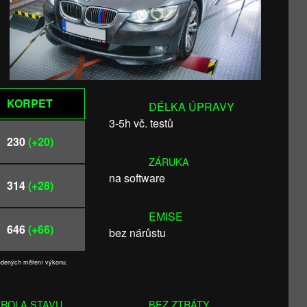
KORPET
DÉLKA ÚPRAVY
3-5h vč. testů
230
(+20)
ZÁRUKA
na software
314
(+28)
EMISE
646
(+66)
bez nárůstu
vedených měření výkonu.
ROLA STAVU
BEZ ZTRÁTY