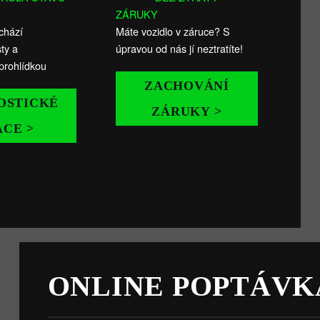
ZÁRUKY
chází
Máte vozidlo v záruce? S
ty a
úpravou od nás jí neztratíte!
prohlídkou
ZACHOVÁNÍ
OSTICKÉ
ZÁRUKY >
ÁCE >
ONLINE POPTÁVK