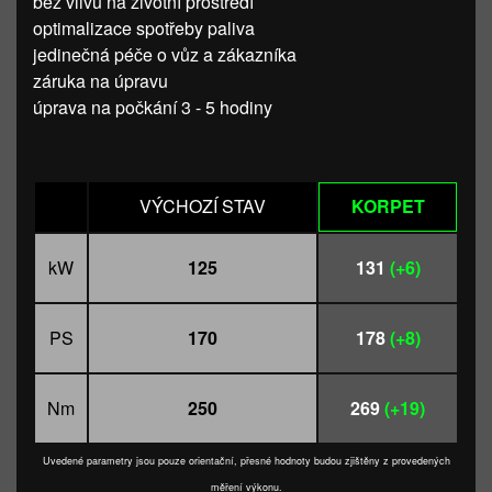
bez vlivu na životní prostředí
optimalizace spotřeby paliva
jedinečná péče o vůz a zákazníka
záruka na úpravu
úprava na počkání 3 - 5 hodiny
VÝCHOZÍ STAV
KORPET
kW
125
131
(+6)
PS
170
178
(+8)
Nm
250
269
(+19)
Uvedené parametry jsou pouze orientační, přesné hodnoty budou zjištěny z provedených
měření výkonu.