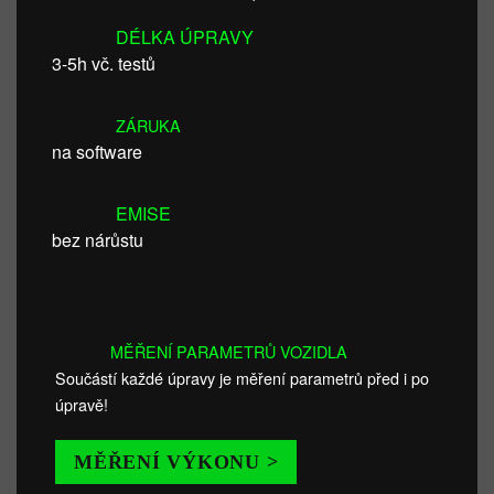
DÉLKA ÚPRAVY
3-5h vč. testů
ZÁRUKA
na software
EMISE
bez nárůstu
MĚŘENÍ PARAMETRŮ VOZIDLA
Součástí každé úpravy je měření parametrů před i po
úpravě!
MĚŘENÍ VÝKONU >