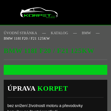
Skip to main content
ÚVODNÍ STRÁNKA
KATALOG
BMW
BMW 118I F20 / F21 125KW
BMW 118I F20 / F21 125KW
ÚPRAVA
KORPET
bez snížení životnosti motoru a převodovky