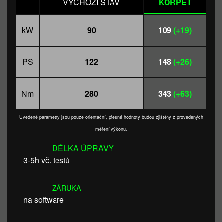
VÝCHOZÍ STAV
KORPET
kW
90
109
(+19)
PS
122
148
(+26)
Nm
280
343
(+63)
Uvedené parametry jsou pouze orientační, přesné hodnoty budou zjištěny z provedených
měření výkonu.
DÉLKA ÚPRAVY
3-5h vč. testů
ZÁRUKA
na software