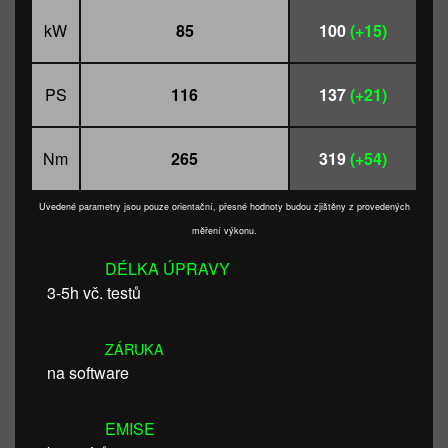
kW
85
100
(+15)
PS
116
137
(+21)
Nm
265
319
(+54)
Uvedené parametry jsou pouze orientační, přesné hodnoty budou zjištěny z provedených
měření výkonu.
DÉLKA ÚPRAVY
3-5h vč. testů
ZÁRUKA
na software
EMISE