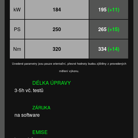
kW
184
195
(+11)
PS
250
265
(+15)
Nm
320
334
(+14)
Uvedené parametry jsou pouze orientační, přesné hodnoty budou zjištěny z provedených
měření výkonu.
DÉLKA ÚPRAVY
3-5h vč. testů
ZÁRUKA
na software
EMISE