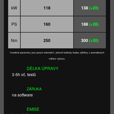
kW
118
138
(+20)
PS
160
188
(+28)
Nm
250
300
(+50)
Uvedené parametry jsou pouze orientační, přesné hodnoty budou zjištěny z provedených
měření výkonu.
DÉLKA ÚPRAVY
3-5h vč. testů
ZÁRUKA
na software
EMISE