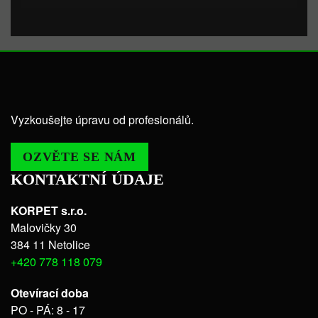
Vyzkoušejte úpravu od profesionálů.
OZVĚTE SE NÁM
KONTAKTNÍ ÚDAJE
KORPET s.r.o.
Malovičky 30
384 11 Netolice
+420 778 118 079
Otevírací doba
PO - PÁ: 8 - 17