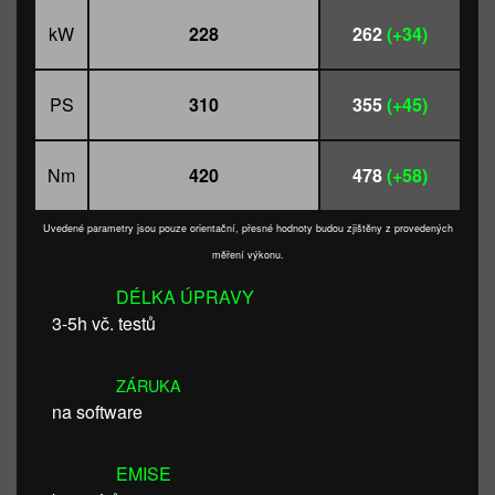
kW
228
262
(+34)
PS
310
355
(+45)
Nm
420
478
(+58)
Uvedené parametry jsou pouze orientační, přesné hodnoty budou zjištěny z provedených
měření výkonu.
DÉLKA ÚPRAVY
3-5h vč. testů
ZÁRUKA
na software
EMISE