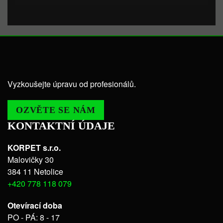
Vyzkoušejte úpravu od profesionálů.
OZVĚTE SE NÁM
KONTAKTNÍ ÚDAJE
KORPET s.r.o.
Malovičky 30
384 11 Netolice
+420 778 118 079
Otevírací doba
PO - PÁ: 8 - 17