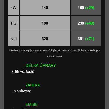
kW
140
169
(+29)
PS
190
230
(+40)
Nm
320
391
(+71)
Uvedené parametry jsou pouze orientační, přesné hodnoty budou zjištěny z provedených
měření výkonu.
DÉLKA ÚPRAVY
3-5h vč. testů
ZÁRUKA
na software
EMISE