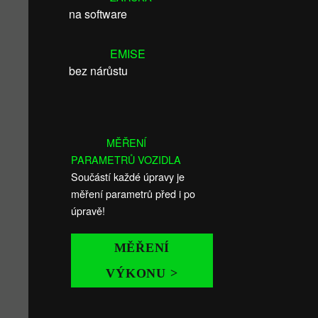
na software
EMISE
bez nárůstu
MĚŘENÍ
PARAMETRŮ VOZIDLA
Součástí každé úpravy je
měření parametrů před i po
úpravě!
MĚŘENÍ
VÝKONU >