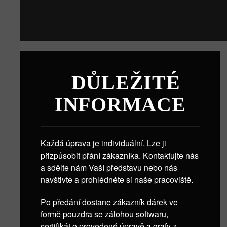
DŮLEŽITÉ
INFORMACE
Každá úprava je individuální. Lze ji
přizpůsobit přání zákazníka. Kontaktujte nás
a sdělte nám Vaší představu nebo nás
navštivte a prohlédněte si naše pracoviště.
Po předání dostane zákazník dárek ve
formě pouzdra se zálohou softwaru,
certifikát o provedené úpravě a grafy z