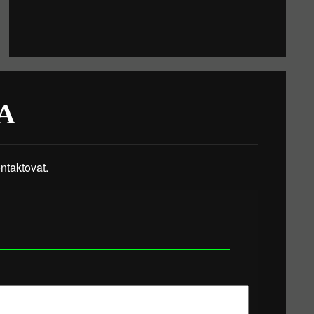
A
taktovat.