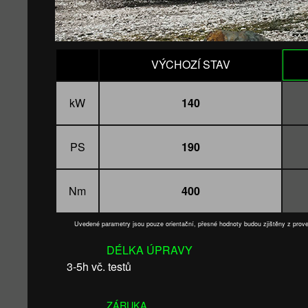
VÝCHOZÍ STAV
kW
140
PS
190
Nm
400
Uvedené parametry jsou pouze orientační, přesné hodnoty budou zjištěny z pro
DÉLKA ÚPRAVY
3-5h vč. testů
ZÁRUKA