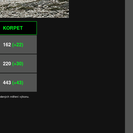
KORPET
162
(+22)
220
(+30)
443
(+43)
vedených měření výkonu.