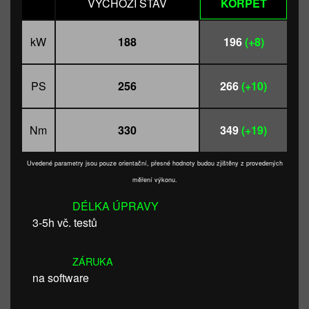
VÝCHOZÍ STAV
KORPET
kW
188
196
(+8)
PS
256
266
(+10)
Nm
330
349
(+19)
Uvedené parametry jsou pouze orientační, přesné hodnoty budou zjištěny z provedených
měření výkonu.
DÉLKA ÚPRAVY
3-5h vč. testů
ZÁRUKA
na software