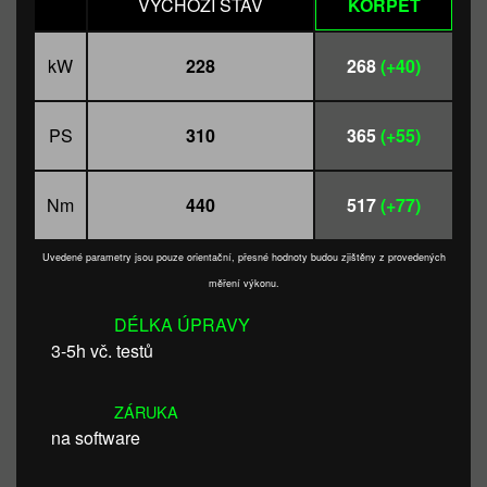
VÝCHOZÍ STAV
KORPET
kW
228
268
(+40)
PS
310
365
(+55)
Nm
440
517
(+77)
Uvedené parametry jsou pouze orientační, přesné hodnoty budou zjištěny z provedených
měření výkonu.
DÉLKA ÚPRAVY
3-5h vč. testů
ZÁRUKA
na software