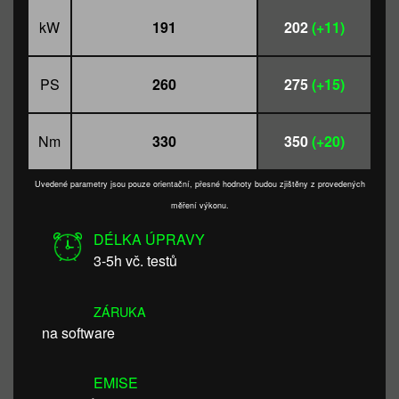
kW
191
202
(+11)
PS
260
275
(+15)
Nm
330
350
(+20)
Uvedené parametry jsou pouze orientační, přesné hodnoty budou zjištěny z provedených
měření výkonu.
DÉLKA ÚPRAVY
3-5h vč. testů
ZÁRUKA
na software
EMISE