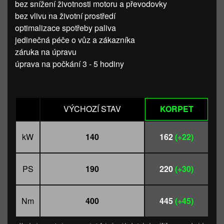
bez snížení životnosti motoru a převodovky
bez vlivu na životní prostředí
optimalizace spotřeby paliva
jedinečná péče o vůz a zákazníka
záruka na úpravu
úprava na počkání 3 - 5 hodiny
VÝCHOZÍ STAV
KORPET
kW
140
162
(+22)
PS
190
220
(+30)
Nm
400
445
(+45)