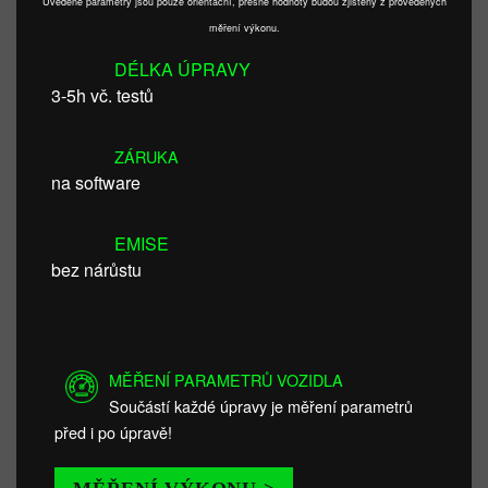
Uvedené parametry jsou pouze orientační, přesné hodnoty budou zjištěny z provedených
měření výkonu.
DÉLKA ÚPRAVY
3-5h vč. testů
ZÁRUKA
na software
EMISE
bez nárůstu
MĚŘENÍ PARAMETRŮ VOZIDLA
Součástí každé úpravy je měření parametrů
před i po úpravě!