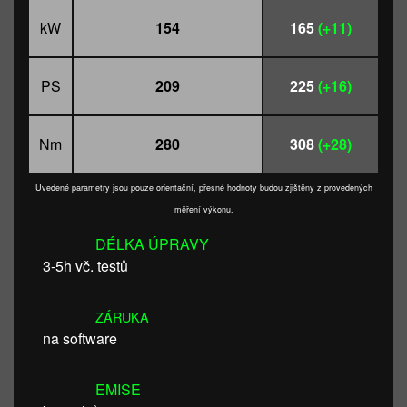
kW
154
165
(+11)
PS
209
225
(+16)
Nm
280
308
(+28)
Uvedené parametry jsou pouze orientační, přesné hodnoty budou zjištěny z provedených
měření výkonu.
DÉLKA ÚPRAVY
3-5h vč. testů
ZÁRUKA
na software
EMISE