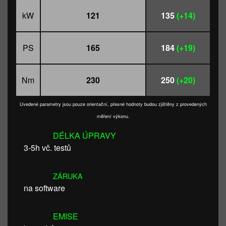
kW
121
135
(+14)
PS
165
184
(+19)
Nm
230
250
(+20)
Uvedené parametry jsou pouze orientační, přesné hodnoty budou zjištěny z provedených
měření výkonu.
DÉLKA ÚPRAVY
3-5h vč. testů
ZÁRUKA
na software
EMISE