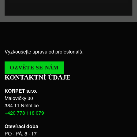
Vyzkoušejte úpravu od profesionálů.
OZVĚTE SE NÁM
KONTAKTNÍ ÚDAJE
KORPET s.r.o.
Malovičky 30
384 11 Netolice
+420 778 118 079
Otevírací doba
PO - PÁ: 8 - 17