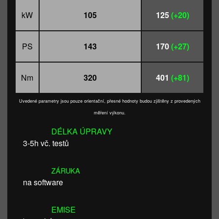
kW
105
125
(+20)
PS
143
170
(+27)
Nm
320
401
(+81)
Uvedené parametry jsou pouze orientační, přesné hodnoty budou zjištěny z provedených
měření výkonu.
DÉLKA ÚPRAVY
3-5h vč. testů
ZÁRUKA
na software
EMISE