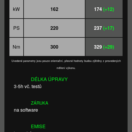
kW
162
174
(+12)
PS
220
237
(+17)
Nm
300
329
(+29)
Uvedené parametry jsou pouze orientační, přesné hodnoty budou zjištěny z provedených
měření výkonu.
DÉLKA ÚPRAVY
3-5h vč. testů
ZÁRUKA
na software
EMISE