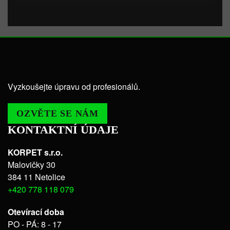
Vyzkoušejte úpravu od profesionálů.
OZVĚTE SE NÁM
KONTAKTNÍ ÚDAJE
KORPET s.r.o.
Malovičky 30
384 11 Netolice
+420 778 118 079
Otevírací doba
PO - PÁ: 8 - 17