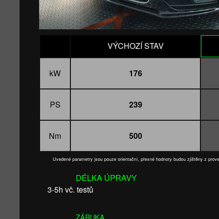
VÝCHOZÍ STAV
kW
176
PS
239
Nm
500
Uvedené parametry jsou pouze orientační, přesné hodnoty budou zjištěny z pro
DÉLKA ÚPRAVY
3-5h vč. testů
ZÁRUKA