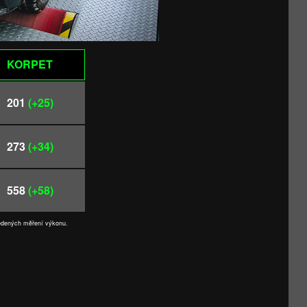
KORPET
201
(+25)
273
(+34)
558
(+58)
vedených měření výkonu.