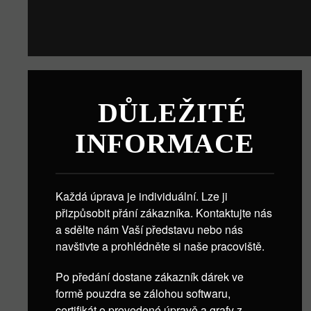
DŮLEŽITÉ
INFORMACE
Každá úprava je individuální. Lze ji
přizpůsobit přání zákazníka. Kontaktujte nás
a sdělte nám Vaší představu nebo nás
navštivte a prohlédněte si naše pracoviště.
Po předání dostane zákazník dárek ve
formě pouzdra se zálohou softwaru,
certifikát o provedené úpravě a grafy z