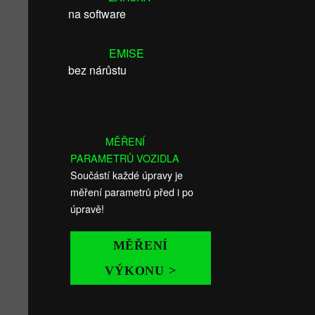
na software
EMISE
bez nárůstu
MĚŘENÍ
PARAMETRŮ VOZIDLA
Součástí každé úpravy je
měření parametrů před i po
úpravě!
MĚŘENÍ
VÝKONU >