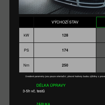
VÝCHOZÍ STAV
kW
128
PS
174
Nm
250
Uvedené parametry jsou pouze orientační, přesné hodnoty budou zjištěny z pro
DÉLKA ÚPRAVY
3-5h vč. testů
ZÁRUKA