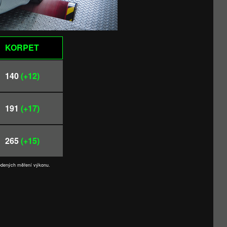
KORPET
140
(+12)
191
(+17)
265
(+15)
vedených měření výkonu.