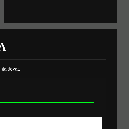
A
taktovat.