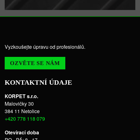
Vyzkoušejte úpravu od profesionálů.
OZVĚTE SE NÁM
KONTAKTNÍ ÚDAJE
KORPET s.r.o.
Malovičky 30
384 11 Netolice
+420 778 118 079
Otevírací doba
PO - PÁ: 8 - 17