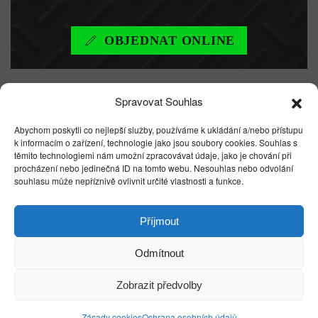
OBJEDNAT ONLINE
Spravovat Souhlas
DŮLEŽITÉ
Abychom poskytli co nejlepší služby, používáme k ukládání a/nebo přístupu
k informacím o zařízení, technologie jako jsou soubory cookies. Souhlas s
INFORMACE
těmito technologiemi nám umožní zpracovávat údaje, jako je chování při
procházení nebo jedinečná ID na tomto webu. Nesouhlas nebo odvolání
souhlasu může nepříznivě ovlivnit určité vlastnosti a funkce.
Každá úprava je individuální. Lze ji přizpůsobit přání
zákazníka. Kontaktujte nás a sdělte nám Vaší
Příjmout
představu nebo nás navštivte a prohlédněte si naše
pracoviště.
Odmítnout
Po předání dostane zákazník dárek ve formě pouzdra
Zobrazit předvolby
se zálohou softwaru, certifikát o provedené úpravě a
Zásady cookies
Ochrana osobních údajů