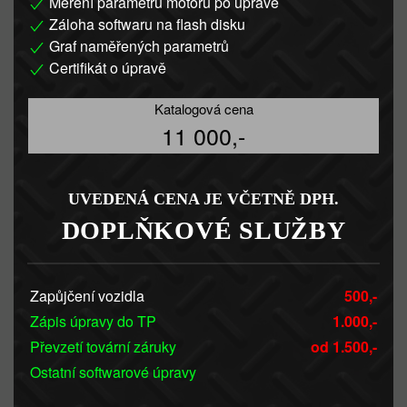
Měření parametrů motoru po úpravě
Záloha softwaru na flash disku
Graf naměřených parametrů
Certifikát o úpravě
Katalogová cena
11 000,-
UVEDENÁ CENA JE VČETNĚ DPH.
DOPLŇKOVÉ SLUŽBY
Zapůjčení vozidla
500,-
Zápis úpravy do TP
1.000,-
Převzetí tovární záruky
od 1.500,-
Ostatní softwarové úpravy