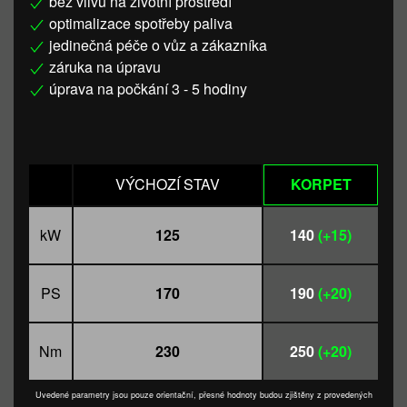
bez vlivu na životní prostředí
optimalizace spotřeby paliva
jedinečná péče o vůz a zákazníka
záruka na úpravu
úprava na počkání 3 - 5 hodiny
VÝCHOZÍ STAV
KORPET
kW
125
140
(+15)
PS
170
190
(+20)
Nm
230
250
(+20)
Uvedené parametry jsou pouze orientační, přesné hodnoty budou zjištěny z provedených