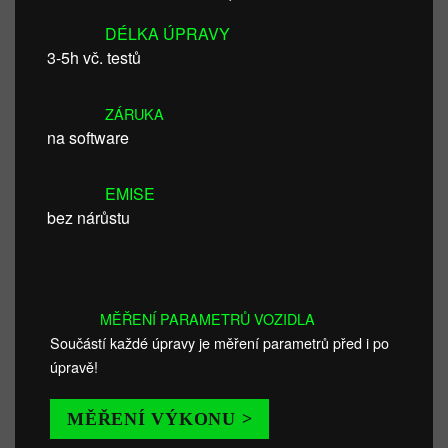
DÉLKA ÚPRAVY
3-5h vč. testů
ZÁRUKA
na software
EMISE
bez nárůstu
MĚŘENÍ PARAMETRŮ VOZIDLA
Součástí každé úpravy je měření parametrů před i po
úpravě!
MĚŘENÍ VÝKONU >