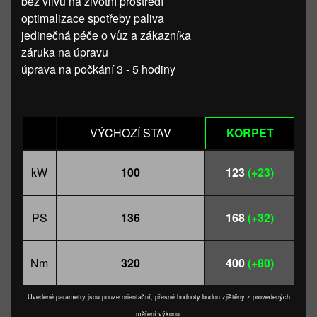
bez vlivu na životní prostředí
optimalizace spotřeby paliva
jedinečná péče o vůz a zákazníka
záruka na úpravu
úprava na počkání 3 - 5 hodiny
VÝCHOZÍ STAV
KORPET
kW
100
123
(+23)
PS
136
168
(+32)
Nm
320
400
(+80)
Uvedené parametry jsou pouze orientační, přesné hodnoty budou zjištěny z provedených
měření výkonu.