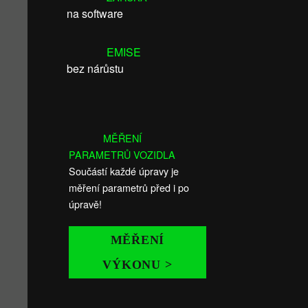
na software
EMISE
bez nárůstu
MĚŘENÍ
PARAMETRŮ VOZIDLA
Součástí každé úpravy je
měření parametrů před i po
úpravě!
MĚŘENÍ
VÝKONU >