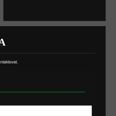
A
taktovat.