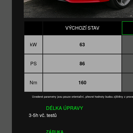
VÝCHOZÍ STAV
kW
63
PS
86
Nm
160
Uvedené parametry jsou pouze orientační, přesné hodnoty budou zjištěny z pro
DÉLKA ÚPRAVY
3-5h vč. testů
ZÁRUKA