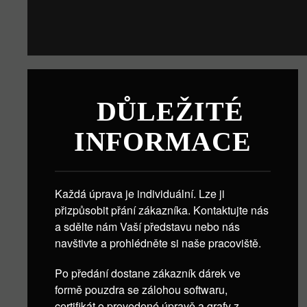
DŮLEŽITÉ
INFORMACE
Každá úprava je individuální. Lze ji
přizpůsobit přání zákazníka. Kontaktujte nás
a sdělte nám Vaší představu nebo nás
navštivte a prohlédněte si naše pracoviště.
Po předání dostane zákazník dárek ve
formě pouzdra se zálohou softwaru,
certifikát o provedené úpravě a grafy z