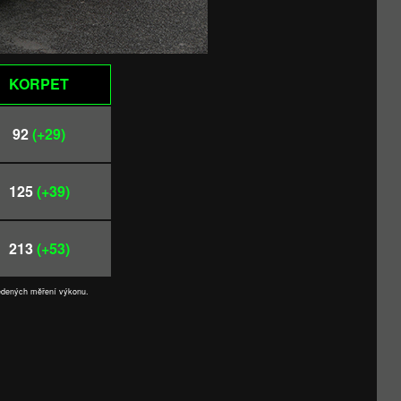
KORPET
92
(+29)
125
(+39)
213
(+53)
vedených měření výkonu.