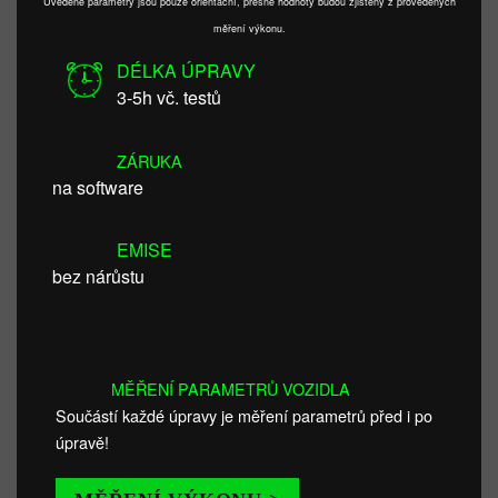
Uvedené parametry jsou pouze orientační, přesné hodnoty budou zjištěny z provedených
měření výkonu.
DÉLKA ÚPRAVY
3-5h vč. testů
ZÁRUKA
na software
EMISE
bez nárůstu
MĚŘENÍ PARAMETRŮ VOZIDLA
Součástí každé úpravy je měření parametrů před i po
úpravě!