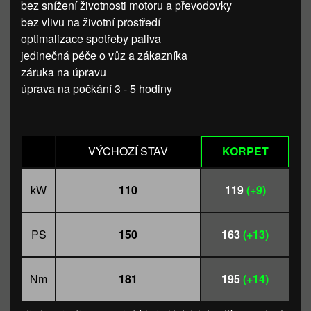
bez snížení životnosti motoru a převodovky
bez vlivu na životní prostředí
optimalizace spotřeby paliva
jedinečná péče o vůz a zákazníka
záruka na úpravu
úprava na počkání 3 - 5 hodiny
VÝCHOZÍ STAV
KORPET
kW
110
119
(+9)
PS
150
163
(+13)
Nm
181
195
(+14)