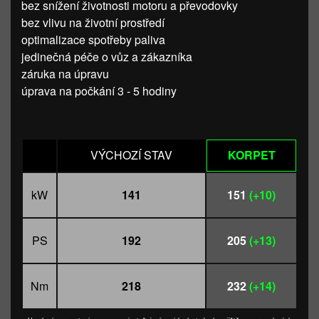
bez snížení životnosti motoru a převodovky
bez vlivu na životní prostředí
optimalizace spotřeby paliva
jedinečná péče o vůz a zákazníka
záruka na úpravu
úprava na počkání 3 - 5 hodiny
VÝCHOZÍ STAV
KORPET
kW
141
151
(+10)
PS
192
205
(+13)
Nm
218
232
(+14)