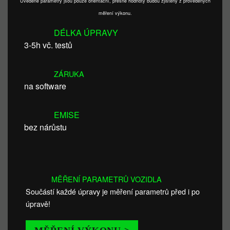
Uvedené parametry jsou pouze orientační, přesné hodnoty budou zjištěny z provedených
měření výkonu.
DÉLKA ÚPRAVY
3-5h vč. testů
ZÁRUKA
na software
EMISE
bez nárůstu
MĚŘENÍ PARAMETRŮ VOZIDLA
Součástí každé úpravy je měření parametrů před i po
úpravě!