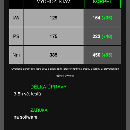
VÝCHOZÍ STAV
KORPET
kW
129
164
(+35)
PS
175
223
(+48)
Nm
385
450
(+65)
Uvedené parametry jsou pouze orientační, přesné hodnoty budou zjištěny z provedených
měření výkonu.
DÉLKA ÚPRAVY
3-5h vč. testů
ZÁRUKA
na software