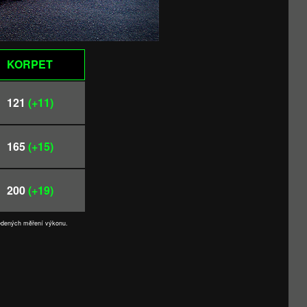
KORPET
121
(+11)
165
(+15)
200
(+19)
vedených měření výkonu.