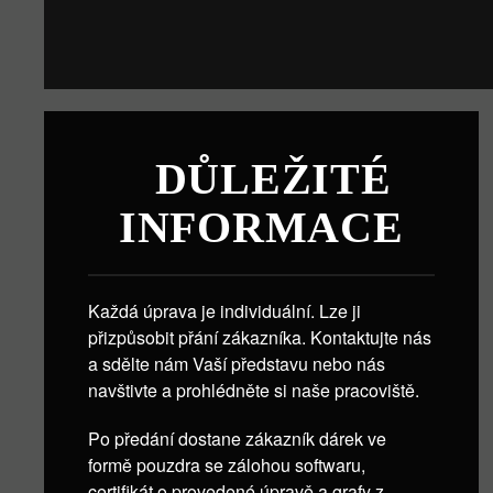
DŮLEŽITÉ
INFORMACE
Každá úprava je individuální. Lze ji
přizpůsobit přání zákazníka. Kontaktujte nás
a sdělte nám Vaší představu nebo nás
navštivte a prohlédněte si naše pracoviště.
Po předání dostane zákazník dárek ve
formě pouzdra se zálohou softwaru,
certifikát o provedené úpravě a grafy z