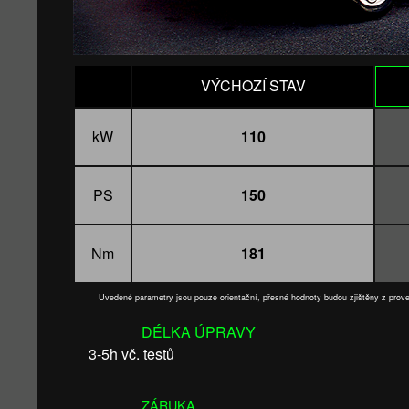
VÝCHOZÍ STAV
kW
110
PS
150
Nm
181
Uvedené parametry jsou pouze orientační, přesné hodnoty budou zjištěny z pro
DÉLKA ÚPRAVY
3-5h vč. testů
ZÁRUKA