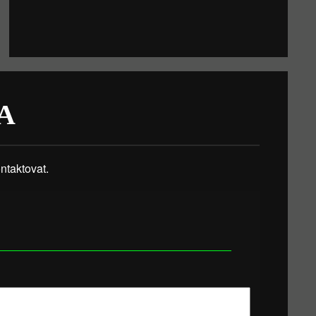
A
taktovat.