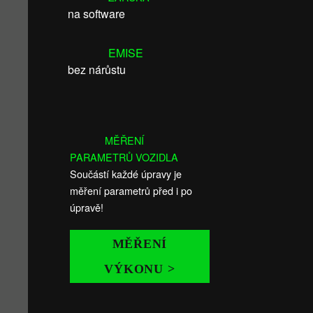
na software
EMISE
bez nárůstu
MĚŘENÍ
PARAMETRŮ VOZIDLA
Součástí každé úpravy je
měření parametrů před i po
úpravě!
MĚŘENÍ
VÝKONU >